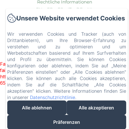
Rechtliche Informationen
EN
FR
ES
IT
DE
NL
Unsere Website verwendet Cookies
Wir verwenden Cookies und Tracker (auch von
Drittanbietern), um Ihre Browser-Erfahrung zu
verstehen und zu optimieren und um
Werbebotschaften basierend auf Ihrem Surfverhalten
und Profil zu übermitteln. Sie können Cookies
Failed to load BookingEngine/index: Loading chunk 93
konfigurieren oder ablehnen, indem Sie auf „Meine
failed. (missing:
Präferenzen einstellen" oder „Alle Cookies ablehnen"
https://d1cmur5l0xva3h.cloudfront.net/packs/93-
klicken. Sie können auch alle Cookies akzeptieren,
65acea04403f90f9-51549dd374e3067c.js)
indem Sie auf die Schaltfläche „Alle Cookies
akzeptieren" klicken. Weitere Informationen finden Sie
in unserer
Datenschutzrichtlinie
.
Alle ablehnen
Alle akzeptieren
Präferenzen