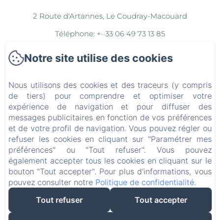
2 Route d'Artannes, Le Coudray-Macouard
Téléphone: +··33 06 49 73 13 85
stephlemerond@gmail.com
Notre site utilise des cookies
Accueil
Nous utilisons des cookies et des traceurs (y compris
Les chambres
de tiers) pour comprendre et optimiser votre
expérience de navigation et pour diffuser des
Les espaces communs
messages publicitaires en fonction de vos préférences
et de votre profil de navigation. Vous pouvez régler ou
Espace Bien-Être
refuser les cookies en cliquant sur "Paramétrer mes
Les Séjours
préférences" ou "Tout refuser". Vous pouvez
également accepter tous les cookies en cliquant sur le
La région
bouton "Tout accepter". Pour plus d'informations, vous
pouvez consulter notre
Politique de confidentialité
.
Contact
Tout refuser
Tout accepter
Mentions légales
EN
FR
ES
IT
DE
NL