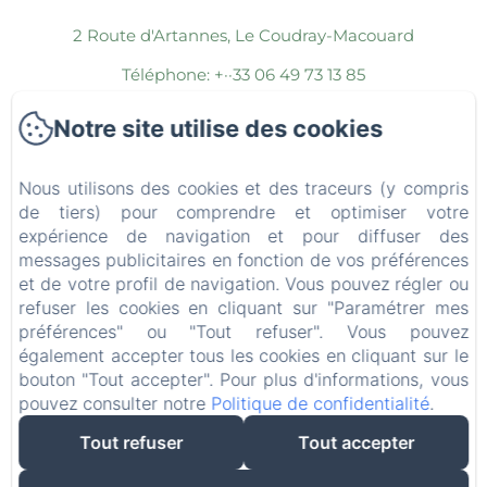
2 Route d'Artannes, Le Coudray-Macouard
Téléphone: +··33 06 49 73 13 85
stephlemerond@gmail.com
Notre site utilise des cookies
Accueil
Nous utilisons des cookies et des traceurs (y compris
Les chambres
de tiers) pour comprendre et optimiser votre
expérience de navigation et pour diffuser des
Les espaces communs
messages publicitaires en fonction de vos préférences
et de votre profil de navigation. Vous pouvez régler ou
Espace Bien-Être
refuser les cookies en cliquant sur "Paramétrer mes
Les Séjours
préférences" ou "Tout refuser". Vous pouvez
également accepter tous les cookies en cliquant sur le
La région
bouton "Tout accepter". Pour plus d'informations, vous
pouvez consulter notre
Politique de confidentialité
.
Contact
Tout refuser
Tout accepter
Mentions légales
EN
FR
ES
IT
DE
NL