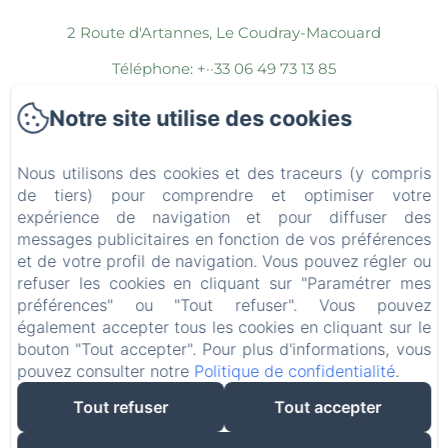
2 Route d'Artannes, Le Coudray-Macouard
Téléphone: +··33 06 49 73 13 85
stephlemerond@gmail.com
Notre site utilise des cookies
Accueil
Nous utilisons des cookies et des traceurs (y compris
Les chambres
de tiers) pour comprendre et optimiser votre
expérience de navigation et pour diffuser des
Les espaces communs
messages publicitaires en fonction de vos préférences
et de votre profil de navigation. Vous pouvez régler ou
Espace Bien-Être
refuser les cookies en cliquant sur "Paramétrer mes
Les Séjours
préférences" ou "Tout refuser". Vous pouvez
également accepter tous les cookies en cliquant sur le
La région
bouton "Tout accepter". Pour plus d'informations, vous
pouvez consulter notre
Politique de confidentialité
.
Contact
Tout refuser
Tout accepter
Mentions légales
EN
FR
ES
IT
DE
NL