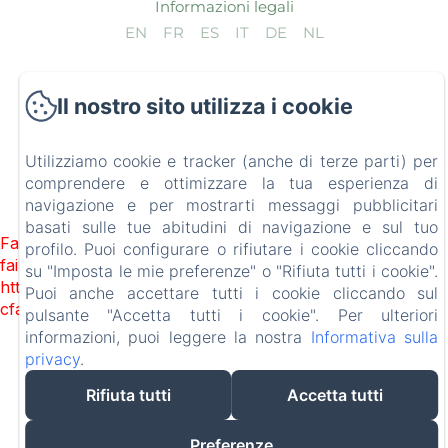
Informazioni legali
EN
FR
ES
IT
DE
NL
Funziona con Amenitiz
Il nostro sito utilizza i cookie
Utilizziamo cookie e tracker (anche di terze parti) per
comprendere e ottimizzare la tua esperienza di
navigazione e per mostrarti messaggi pubblicitari
basati sulle tue abitudini di navigazione e sul tuo
Failed to load BookingEngine/index: Loading chunk 8127
profilo. Puoi configurare o rifiutare i cookie cliccando
failed. (missing:
su "Imposta le mie preferenze" o "Rifiuta tutti i cookie".
https://d1cmur5l0xva3h.cloudfront.net/packs/8127-
Puoi anche accettare tutti i cookie cliccando sul
cfabcb149315abdd-4e81f27ab116024e.js)
pulsante "Accetta tutti i cookie". Per ulteriori
informazioni, puoi leggere la nostra
Informativa sulla
privacy
.
Rifiuta tutti
Accetta tutti
Preferenze