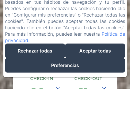
basados en tus hábitos de navegación y tu perfil.
Puedes configurar o rechazar las cookies haciendo clic
en "Configurar mis preferencias" o "Rechazar todas las
cookies". También puedes aceptar todas las cookies
haciendo clic en el botón "Aceptar todas las cookies".
Para más información, puedes leer nuestra
Política de
privacidad
.
Rechazar todas
Aceptar todas
Preferencias
CHECK-IN
CHECK-OUT
09
11
/
/
AGOSTO
AGOSTO
ADULTOS