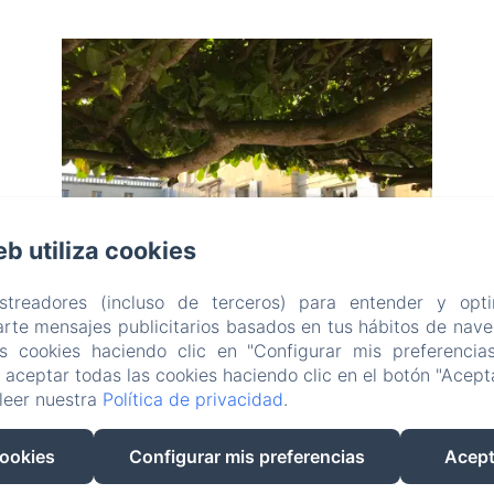
eb utiliza cookies
astreadores (incluso de terceros) para entender y opti
AÑADE UN TITULO
rte mensajes publicitarios basados en tus hábitos de naveg
as cookies haciendo clic en "Configurar mis preferencia
Una imagen vale más que mil palabras. Usa
aceptar todas las cookies haciendo clic en el botón "Acepta
este espacio para presentar todas las cosas
leer nuestra
Política de privacidad
.
que te diferencian de los demás.
cookies
Configurar mis preferencias
Acept
/es/booking/room