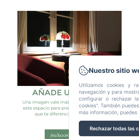
Nuestro sitio w
Utilizamos cookies y r
AÑADE UN TITULO
navegación y para mostra
configurar o rechazar l
Una imagen vale más que mil palabras. Usa
cookies". También puedes 
este espacio para presentar todas las cosas
más información, puedes 
que te diferencian de los demás.
Rechazar todas las 
/es/booking/room