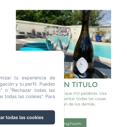
mizar tu experiencia de
AÑADE UN TITULO
ación y tu perfil. Puedes
s" o "Rechazar todas las
Una imagen vale más que mil palabras. Usa
r todas las cookies". Para
este espacio para presentar todas las cosas
que te diferencian de los demás.
ar todas las cookies
/es/booking/room