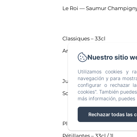
Le Roi — Saumur Champigny
Classiques – 33cl
Artisanales – 50cl
Nuestro sitio w
Utilizamos cookies y r
navegación y para mostra
Jus – 33 cl
configurar o rechazar l
cookies". También puedes 
Sodas – 33 cl
más información, puedes 
Rechazar todas las 
Plates– 50cl / 1l
Pétillantes – 33cl / 1l